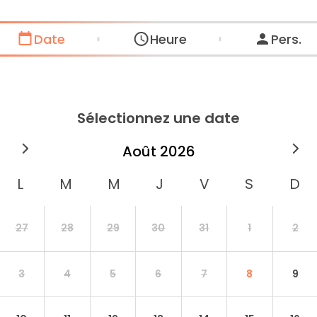
Date
Heure
Pers.
Sélectionnez une date
août
2026
27
28
29
30
31
1
2
3
4
5
6
7
8
9