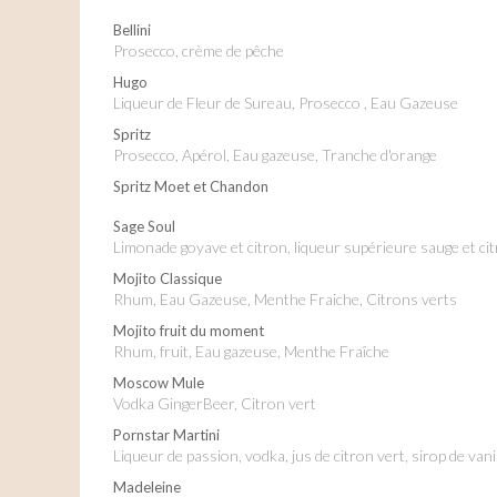
Bellini
Prosecco, crème de pêche
Hugo
Liqueur de Fleur de Sureau, Prosecco , Eau Gazeuse
Spritz
Prosecco, Apérol, Eau gazeuse, Tranche d'orange
Spritz Moet et Chandon
Sage Soul
Limonade goyave et citron, liqueur supérieure sauge et ci
Mojito Classique
Rhum, Eau Gazeuse, Menthe Fraiche, Citrons verts
Mojito fruit du moment
Rhum, fruit, Eau gazeuse, Menthe Fraîche
Moscow Mule
Vodka GingerBeer, Citron vert
Pornstar Martini
liqueur de passion, vodka, jus de citron vert, sirop de van
Madeleine