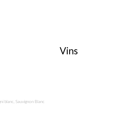
Vins
ni blanc, Sauvignon Blanc