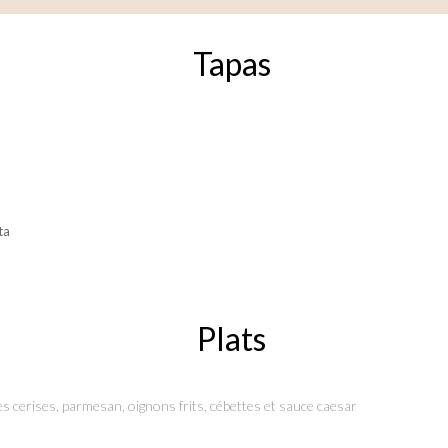
Tapas
ta
Plats
ates cerises, parmesan, oignons frits, cébettes et sauce caesar