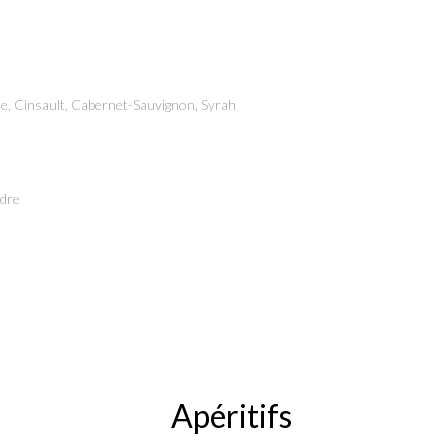
e, Cinsault, Cabernet-Sauvignon, Syrah
èdre
Apéritifs