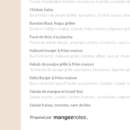
Caviar d’aubergine fumées, houmous, tsatsiki, compoté de 
Chicken Satay
Brochettes de poulet grillée aux épices, riz thaï, sauce s
Bavette Black Angus grillée
Environ 180grs origine Irlande, frites maison, légumes gr
Pavé de thon à la plancha
Purée de patate douce, asperges vertes, croutons, sauce v
Halloumi burger & frites maison
bun's brioché, halloumi grillé, cheddar affiné, avocat, ch
Kebab de poulpe grillé & frites maison
Tentacule de poulpe grillé aux épices, houmous, légumes gri
Kefta Burger & frites maison
Bun’s brioché, boeuf haché assaisonné, cheddar, salade, 
Salade de mangue et boeuf thaï
salade mache, crudité, herbes fraiches, vermicelles, oignon
Salade fraises, tomates, nem de féta
Proposé par