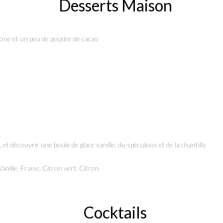
Desserts Maison
rpone et un peu de poudre de cacao
 et découvrir une boule de glace vanille, du spéculoos et de la chantilly
anille, Fraise, Citron vert, Citron
Cocktails