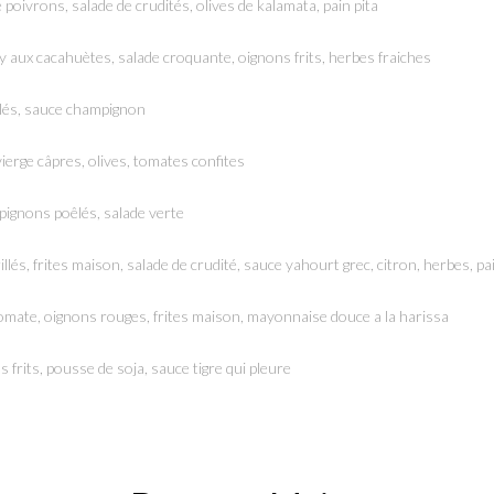
poivrons, salade de crudités, olives de kalamata, pain pita
atay aux cacahuètes, salade croquante, oignons frits, herbes fraiches
illés, sauce champignon
ierge câpres, olives, tomates confites
ampignons poêlés, salade verte
llés, frites maison, salade de crudité, sauce yahourt grec, citron, herbes, pai
tomate, oignons rouges, frites maison, mayonnaise douce a la harissa
s frits, pousse de soja, sauce tigre qui pleure